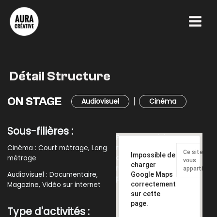
Aller
Main
au
Menu
contenu
Détail Structure
ON STAGE
Audiovisuel
Cinéma
Sous-filières :
Pour parcourir la carte en
Cinéma : Court métrage, Long
mode tactile, appuyez
Ce site Web
Impossible de
métrage
deux fois dessus et
vous
charger
maintenez la pression,
appartient ?
Audiovisuel : Documentaire,
Google Maps
puis faites-la glisser.
correctement
Magazine, Vidéo sur internet
sur cette
page.
Type d'activités :