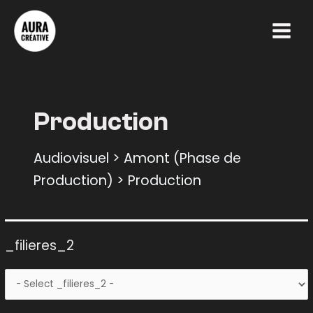
Aller
Main
au
Menu
contenu
Production
Audiovisuel > Amont (Phase de
Production) > Production
_filieres_2