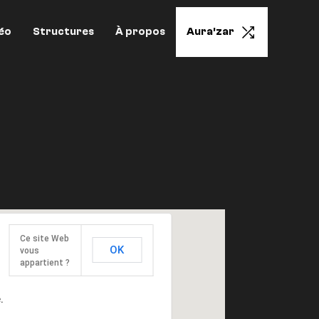
éo
Structures
À propos
Aura’zar
Ce site Web
OK
vous
appartient ?
.