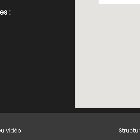
s :
eu vidéo
Structu